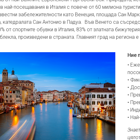
в най-посещавания в Италия с повече от 60 милиона туристи 
звестни забележителности като Венеция, площада Сан Марк
, катедралата Сан Антонио в Падуа. Във Венето са съсред
0% от спортните обувки в Италия, 83% от златната бижутери
блекла, произведени в страната. Главният град на региона е
Ние 
• Еже
посок
• Фик
• Дос
• Пре
• Пре
• Инд
• Най
Знает
цялот