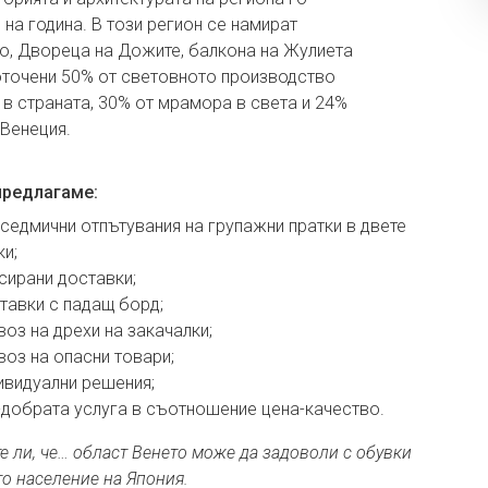
на година. В този регион се намират
о, Двореца на Дожите, балкона на Жулиета
оточени 50% от световното производство
я в страната, 30% от мрамора в света и 24%
 Венеция.
предлагаме:
седмични отпътувания на групажни пратки в двете
и;
сирани доставки;
тавки с падащ борд;
воз на дрехи на закачалки;
воз на опасни товари;
ивидуални решения;
-добрата услуга в съотношение цена-качество.
е ли, че… област Венето може да задоволи с обувки
о население на Япония.