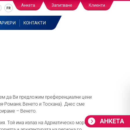
Анкета
Запитване
Клиенти
FR
АРИЕРИ
КОНТАКТИ
ожем да Ви предложим преференциални цени
лия-Романя; Венето и Тоскана). Днес сме
рираме – Венето.
АНКЕТА
лия. Той има излаз на Адриатическо море и
орията и архитектурата на региона го