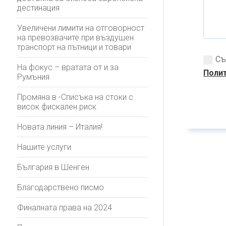
дестинация
Увеличени лимити на отговорност
на превозвачите при въздушен
транспорт на пътници и товари
Съ
На фокус – вратата от и за
Полит
Румъния
Промяна в -Списъка на стоки с
висок фискален риск
Новата линия – Италия!
Нашите услуги
България в Шенген
Благодарствено писмо
Финалната права на 2024