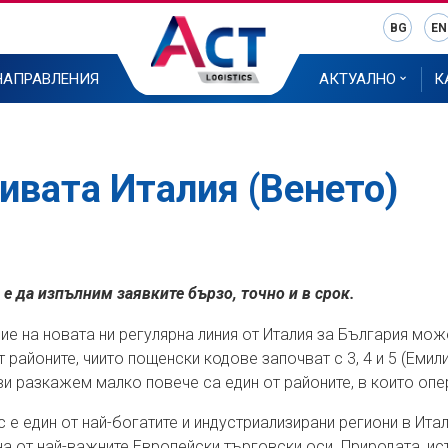
BG
EN
НАПРАВЛЕНИЯ
АКТУАЛНО
К
ивата Италия (Венето)
 е да изпълним заявките бързо, точно и в срок.
ие на новата ни регулярна линия от Италия за България м
т районите, чиито пощенски кодове започват с 3, 4 и 5 (Еми
ви разкажем малко повече са един от районите, в които опе
 е един от най-богатите и индустриализирани региони в Ита
на от най-важните Европейски търговски оси. Природата, ист