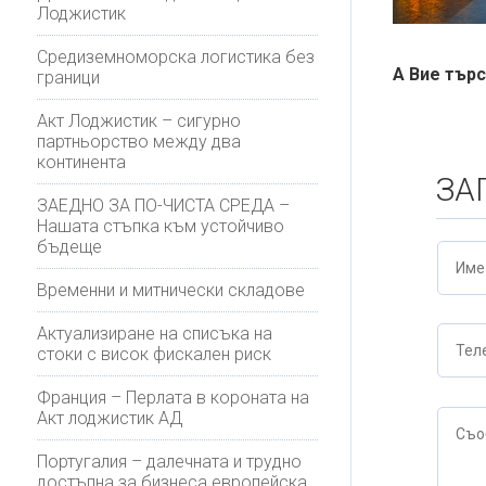
Лоджистик
Средиземноморска логистика без
А Вие тър
граници
Акт Лоджистик – сигурно
партньорство между два
континента
ЗА
ЗАЕДНО ЗА ПО-ЧИСТА СРЕДА –
Нашата стъпка към устойчиво
бъдеще
Временни и митнически складове
Актуализиране на списъка на
стоки с висок фискален риск
Франция – Перлата в короната на
Акт лоджистик АД
Португалия – далечната и трудно
достъпна за бизнеса европейска