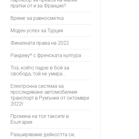
пратки от и за Франция?
Време за равносметка
Моден успех за Турция
Финалната права на 2022
Рандеву* с френската култура
Тоз, който падне в бой за
свобода, той не умира…
Електронна система за
проследяване автомобилния
транспорт в Румъния от октомври
2022г.
Промяна на тол таксите в
България
Разширяваме дейността си,