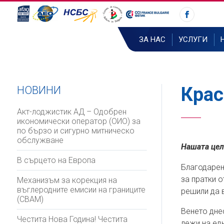
ЗА НАС
УСЛУГИ
Крас
НОВИНИ
Акт-лоджистик АД – Одобрен
икономически оператор (ОИО) за
по бързо и сигурно митническо
обслужване
Нашата цел
В сърцето на Европа
Благодарен
за пратки о
Механизъм за корекция на
въглеродните емисии на границите
решили да 
(CBAM)
Венето днес
Честита Нова Година! Честита
лежи на ед