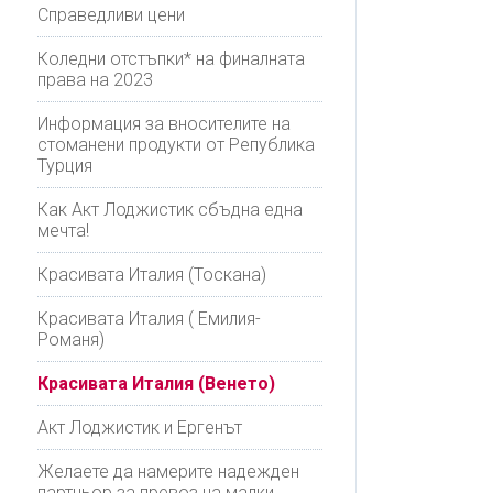
Справедливи цени
Коледни отстъпки* на финалната
права на 2023
Информация за вносителите на
стоманени продукти от Република
Турция
Как Акт Лоджистик сбъдна една
мечта!
Красивата Италия (Тоскана)
Красивата Италия ( Емилия-
Романя)
Красивата Италия (Венето)
Акт Лоджистик и Ергенът
Желаете да намерите надежден
партньор за превоз на малки