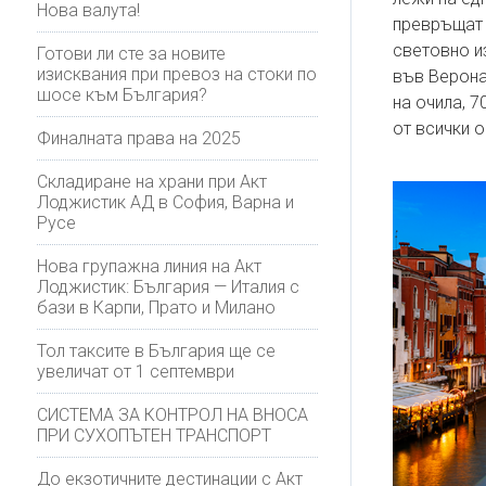
Нова валута!
превръщат 
световно и
Готови ли сте за новите
изисквания при превоз на стоки по
във Верона
шосе към България?
на очила, 7
от всички о
Финалната права на 2025
Складиране на храни при Акт
Лоджистик АД в София, Варна и
Русе
Нова групажна линия на Акт
Лоджистик: България — Италия с
бази в Карпи, Прато и Милано
Тол таксите в България ще се
увеличат от 1 септември
СИСТЕМА ЗА КОНТРОЛ НА ВНОСА
ПРИ СУХОПЪТЕН ТРАНСПОРТ
До екзотичните дестинации с Акт