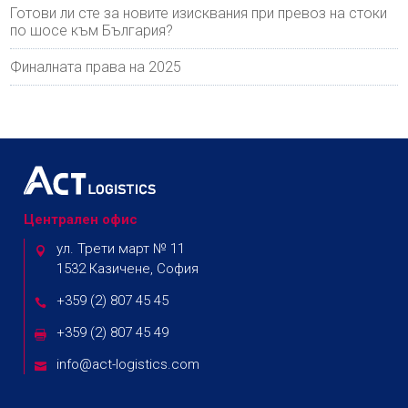
Готови ли сте за новите изисквания при превоз на стоки
по шосе към България?
Финалната права на 2025
Централен офис
ул. Трети март № 11
1532 Казичене, София
+359 (2) 807 45 45
+359 (2) 807 45 49
info@act-logistics.com