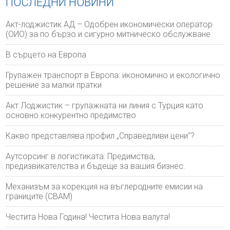
ПОСЛЕДНИ НОВИНИ
Акт-лоджистик АД – Одобрен икономически оператор
(ОИО) за по бързо и сигурно митническо обслужване
В сърцето на Европа
Групажен транспорт в Европа: икономично и екологично
решение за малки пратки
Акт Лоджистик – групажната ни линия с Турция като
основно конкурентно предимство
Какво представлява профил „Справедливи цени“?
Аутсорсинг в логистиката: Предимства,
предизвикателства и бъдеще за вашия бизнес.
Механизъм за корекция на въглеродните емисии на
границите (CBAM)
Честита Нова Година! Честита Нова валута!