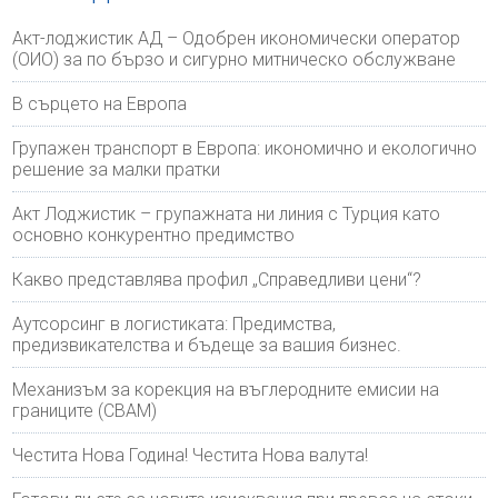
Акт-лоджистик АД – Одобрен икономически оператор
(ОИО) за по бързо и сигурно митническо обслужване
В сърцето на Европа
Групажен транспорт в Европа: икономично и екологично
решение за малки пратки
Акт Лоджистик – групажната ни линия с Турция като
основно конкурентно предимство
Какво представлява профил „Справедливи цени“?
Аутсорсинг в логистиката: Предимства,
предизвикателства и бъдеще за вашия бизнес.
Механизъм за корекция на въглеродните емисии на
границите (CBAM)
Честита Нова Година! Честита Нова валута!