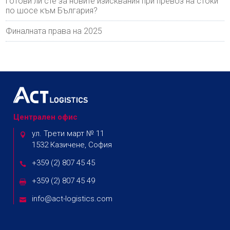
Готови ли сте за новите изисквания при превоз на стоки
по шосе към България?
Финалната права на 2025
Централен офис
ул. Трети март № 11
1532 Казичене, София
+359 (2) 807 45 45
+359 (2) 807 45 49
info@act-logistics.com