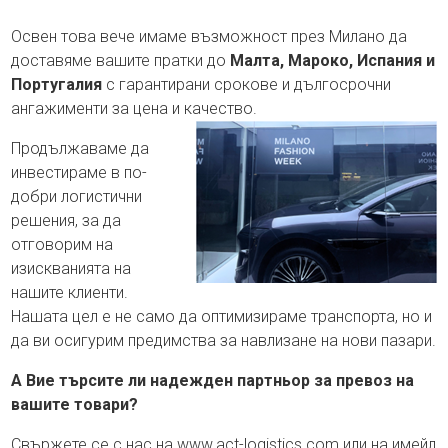
Освен това вече имаме възможност през Милано да
доставяме вашите пратки до
Малта, Мароко, Испания и
Португалия
с гарантирани срокове и дългосрочни
ангажименти за цена и качество.
Продължаваме да
инвестираме в по-
добри логистични
решения, за да
отговорим на
изискванията на
нашите клиенти.
Нашата цел е не само да оптимизираме транспорта, но и
да ви осигурим предимства за навлизане на нови пазари.
А Вие търсите ли надежден партньор за превоз на
вашите товари?
Свържете се с нас на www.act-logistics.com или на имейл