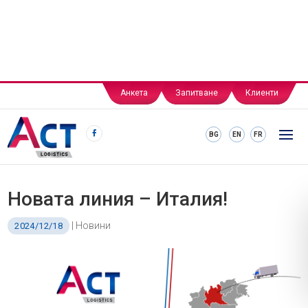
Анкета
Запитване
Клиенти
BG
EN
FR
Новата линия – Италия!
|
Новини
2024/12/18