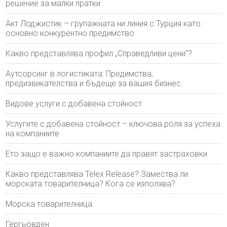
решение за малки пратки
Акт Лоджистик – групажната ни линия с Турция като
основно конкурентно предимство
Какво представлява профил „Справедливи цени“?
Аутсорсинг в логистиката: Предимства,
предизвикателства и бъдеще за вашия бизнес.
Видове услуги с добавена стойност
Услугите с добавена стойност – ключова роля за успеха
на компаниите
Ето защо е важно компаниите да правят застраховки
Какво представлява Telex Release? Замества ли
морската товарителница? Кога се използва?
Морска товарителница
Гергьовден