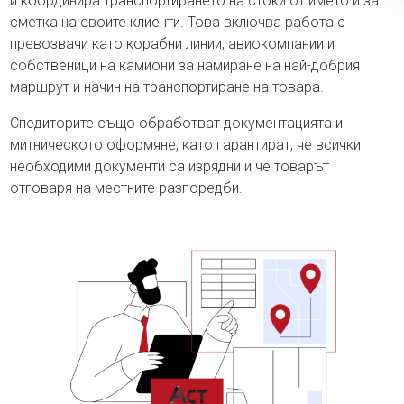
и координира транспортирането на стоки от името и за
сметка на своите клиенти. Това включва работа с
превозвачи като корабни линии, авиокомпании и
собственици на камиони за намиране на най-добрия
маршрут и начин на транспортиране на товара.
Спедиторите също обработват документацията и
митническото оформяне, като гарантират, че всички
необходими документи са изрядни и че товарът
отговаря на местните разпоредби.