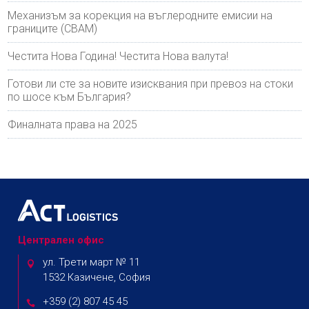
Механизъм за корекция на въглеродните емисии на
границите (CBAM)
Честита Нова Година! Честита Нова валута!
Готови ли сте за новите изисквания при превоз на стоки
по шосе към България?
Финалната права на 2025
Централен офис
ул. Трети март № 11
1532 Казичене, София
+359 (2) 807 45 45