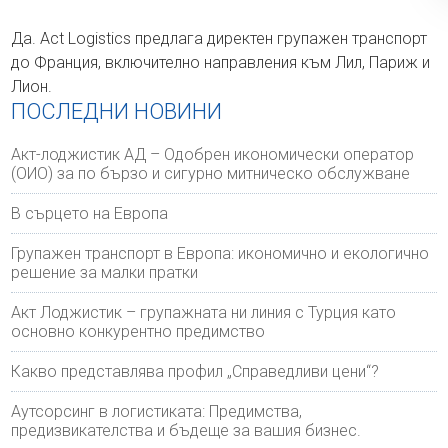
Да. Act Logistics предлага директен групажен транспорт
до Франция, включително направления към Лил, Париж и
Лион.
ПОСЛЕДНИ НОВИНИ
Акт-лоджистик АД – Одобрен икономически оператор
(ОИО) за по бързо и сигурно митническо обслужване
В сърцето на Европа
Групажен транспорт в Европа: икономично и екологично
решение за малки пратки
Акт Лоджистик – групажната ни линия с Турция като
основно конкурентно предимство
Какво представлява профил „Справедливи цени“?
Аутсорсинг в логистиката: Предимства,
предизвикателства и бъдеще за вашия бизнес.