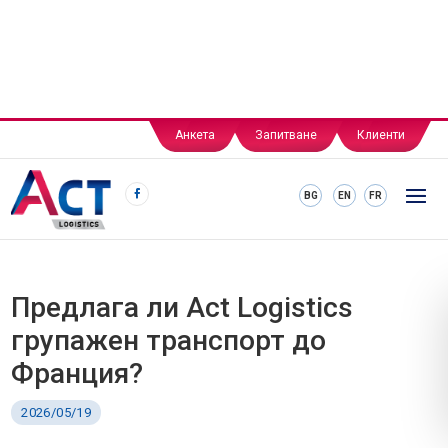
Анкета
Запитване
Клиенти
BG
EN
FR
Предлага ли Act Logistics
групажен транспорт до
Франция?
2026/05/19