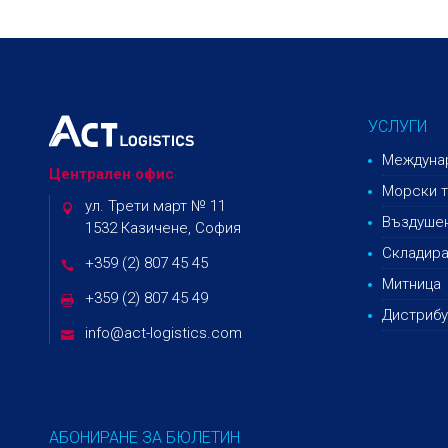
УСЛУГИ
Междунар
Централен офис
Морски т
ул. Трети март № 11
Въздушен
1532 Казичене, София
Складира
+359 (2) 807 45 45
Митница
+359 (2) 807 45 49
Дистрибу
info@act-logistics.com
АБОНИРАНЕ ЗА БЮЛЕТИН