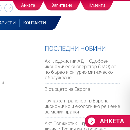
Анкета
Запитване
Клиенти
FR
АРИЕРИ
КОНТАКТИ
ПОСЛЕДНИ НОВИНИ
Акт-лоджистик АД – Одобрен
икономически оператор (ОИО) за
по бързо и сигурно митническо
обслужване
 и
В сърцето на Европа
Групажен транспорт в Европа:
икономично и екологично решение
за малки пратки
АНКЕТА
Акт Лоджистик – групажната ни
линия с Турция като основно