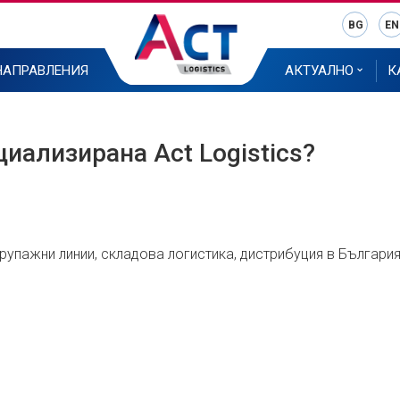
BG
EN
НАПРАВЛЕНИЯ
АКТУАЛНО
К
циализирана Act Logistics?
 групажни линии, складова логистика, дистрибуция в България